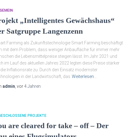
GEMEIN
rojekt „Intelligentes Gewächshaus“
er Satgruppe Langenzenn
rt Farming als Zukunftstechnologie Smart Farming beschäftigt
h mit dem Problem, dass weniger Anbaufläche für immer mehr
schen die Lebensmittelpreise steigen lässt. Im Jahr 2021 und
h im Lauf des aktuellen Jahres 2022 legten diese Preise stärker
 die Inflationsrate zu. Durch den Einsatz modernster
hnologien in der Landwirtschaft, das
Weiterlesen…
n
admin
, vor
4 Jahren
GESCHLOSSENE PROJEKTE
u are cleared for take – off – Der
au eines Flugsimulators