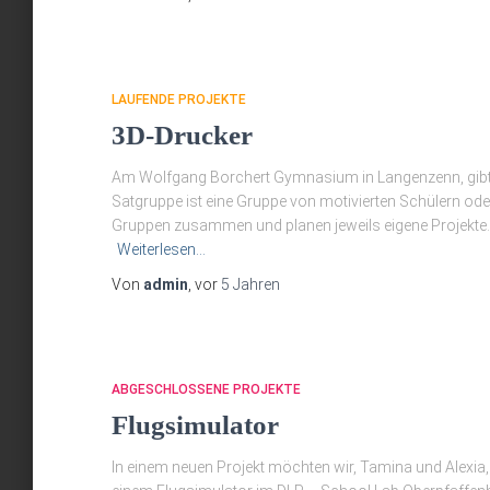
LAUFENDE PROJEKTE
3D-Drucker
Am Wolfgang Borchert Gymnasium in Langenzenn, gibt es
Satgruppe ist eine Gruppe von motivierten Schülern oder
Gruppen zusammen und planen jeweils eigene Projekte. 
Weiterlesen…
Von
admin
, vor
5 Jahren
ABGESCHLOSSENE PROJEKTE
Flugsimulator
In einem neuen Projekt möchten wir, Tamina und Alexia,