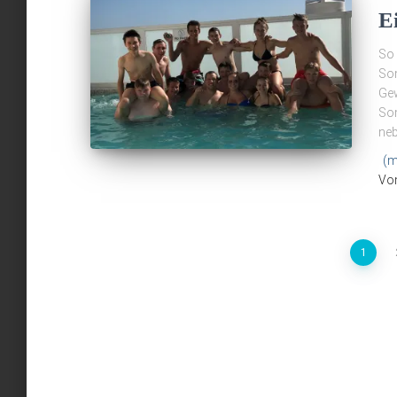
E
So 
Som
Gew
Som
neb
(m
Vo
1