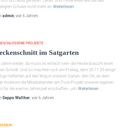
 sich bis heute gehalten. Leider sind mittlerweile alle damals
eiligten Schüler nicht mehr an
Weiterlesen…
n
admin
, vor
6 Jahren
GESCHLOSSENE PROJEKTE
eckenschnitt im Satgarten
e Jahre wieder, da muss es einfach sein- die Hecke braucht einen
en Schnitt. Und so machten sich am Freitag, dem 20.11.20 einige
ißige Helferlein auf den Weg in unseren Garten- den Ort, an dem
er Anderem die Mitarbeitenden am Pool-Projekt unseren eigenen
l für die warme Jahreszeit erschaffen-, um
Weiterlesen…
n
Seppo Walther
, vor
6 Jahren
GEMEIN