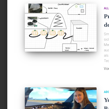
ALL
P
d
Sma
sic
Men
auc
als
Tec
Vo
AB
Yo
B