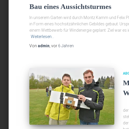
Bau eines Aussichtsturmes
In unserem Garten wird durch Moritz Kamm und Felix Pl
in Form eines hochsitzähnlichen Gebildes gebaut. Urs
einem Wettbewerb für Windenergie geplant. Ziel war es 
Weiterlesen…
Von
admin
, vor
6 Jahren
AB
M
W
In
der
ste
der