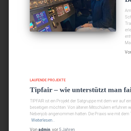
Am
Sch
Tra
erl
ent
Mar
Vo
LAUFENDE PROJEKTE
Tipfair – wie unterstützt man f
TIPFAIR ist ein Projekt der Satgruppe mit dem wir auf
beseitigen möchten. Von älteren Mitschülern erfuhren 
Nebenjob angenommen hatten. Die Praxis wie mit dem Tr
Weiterlesen…
Von
admin
, vor
5 Jahren