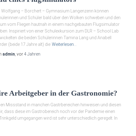
 Wolfgang – Borchert – Gymnasium Langenzenn können
ülerinnen und Schüler bald über den Wolken schweben und den
um vom Fliegen hautnah in einem nachgebauten Flugsimulator
eben. Inspiriert von einer Schulexkursion zum DLR – School Lab
wickelten die beiden Schülerinnen Tamina Lang und Anabell
der (beide 17 Jahre alt) die
Weiterlesen…
n
admin
, vor
4 Jahren
aire Arbeitgeber in der Gastronomie?
 einen Missstand in manchen Gastrbereichen hinweisen und diesen
wir, dass diese im Gastrobereich noch vor der Pandemie einen
inkgeld umgegangen wird ist sehr unterschiedlich geregelt. In