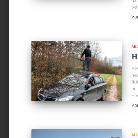
hat
bet
Vo
AB
H
All
neu
fle
unt
Poo
Vo
ALL