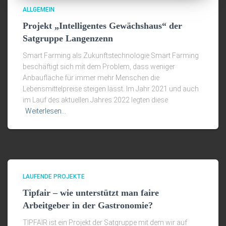
ALLGEMEIN
Projekt „Intelligentes Gewächshaus“ der
Satgruppe Langenzenn
Smart Farming als Zukunftstechnologie Smart Farming
beschäftigt sich mit dem Problem, dass weniger
Anbaufläche für immer mehr Menschen die
Lebensmittelpreise steigen lässt. Im Jahr 2021 und auch
im Lauf des aktuellen Jahres 2022 legten diese
Weiterlesen…
LAUFENDE PROJEKTE
Tipfair – wie unterstützt man faire
Arbeitgeber in der Gastronomie?
TIPFAIR ist ein Projekt der Satgruppe mit dem wir auf