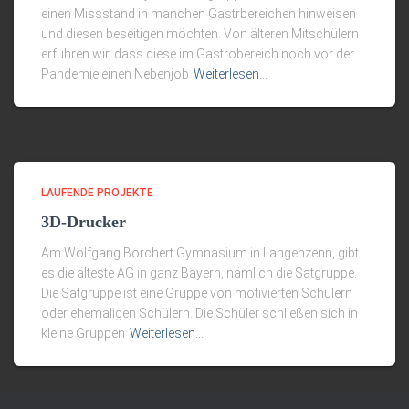
einen Missstand in manchen Gastrbereichen hinweisen
und diesen beseitigen möchten. Von älteren Mitschülern
erfuhren wir, dass diese im Gastrobereich noch vor der
Pandemie einen Nebenjob
Weiterlesen…
LAUFENDE PROJEKTE
3D-Drucker
Am Wolfgang Borchert Gymnasium in Langenzenn, gibt
es die älteste AG in ganz Bayern, nämlich die Satgruppe.
Die Satgruppe ist eine Gruppe von motivierten Schülern
oder ehemaligen Schülern. Die Schüler schließen sich in
kleine Gruppen
Weiterlesen…