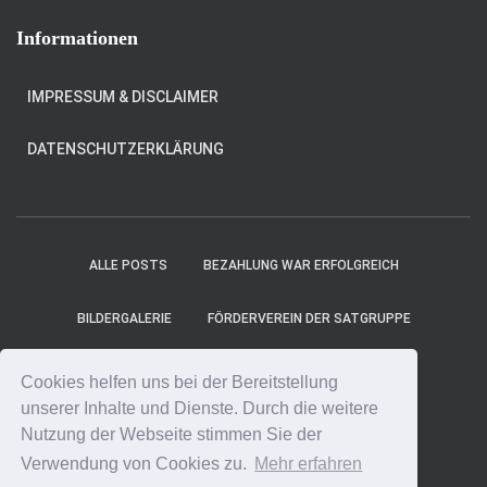
Informationen
IMPRESSUM & DISCLAIMER
DATENSCHUTZERKLÄRUNG
ALLE POSTS
BEZAHLUNG WAR ERFOLGREICH
BILDERGALERIE
FÖRDERVEREIN DER SATGRUPPE
MITGLIEDER
PROJEKT-TICKER
SHOP
Cookies helfen uns bei der Bereitstellung
unserer Inhalte und Dienste. Durch die weitere
SPENDE ONLINE
SPENDE UNS EINEN KAFFEE!
Nutzung der Webseite stimmen Sie der
Verwendung von Cookies zu.
Mehr erfahren
SPENDENCOUNTER
STARTSEITE