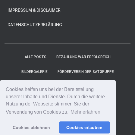
IMPRESSUM & DISCLAIMER
DATENSCHUTZERKLÄRUNG
ALLE POSTS
BEZAHLUNG WAR ERFOLGREICH
BILDERGALERIE
FÖRDERVEREIN DER SATGRUPPE
MITGLIEDER
PROJEKT-TICKER
SHOP
Cookies helfen uns bei der Bereitstellung
unserer Inhalte und Dienste. Durch die weitere
SPENDE ONLINE
SPENDE UNS EINEN KAFFEE!
Nutzung der Webseite stimmen Sie der
Verwendung von Cookies zu.
Mehr erfahren
SPENDENCOUNTER
STARTSEITE
Cookies ablehnen
Cookies erlauben
Hestia | Entwickelt von
ThemeIsle