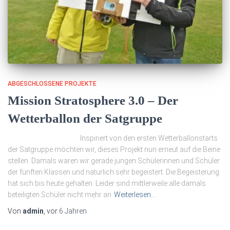
ABGESCHLOSSENE PROJEKTE
Mission Stratosphere 3.0 – Der
Wetterballon der Satgruppe
Inspiriert von den ersten Wetterballonstarts
der Satgruppe möchten wir, dieses Projekt nun erneut auf die Beine
stellen. Damals waren wir gerade jungen Schülerinnen und Schüler
der fünften Klassen und natürlich sehr begeistert. Die Begeisterung
hat sich bis heute gehalten. Leider sind mittlerweile alle damals
beteiligten Schüler nicht mehr an
Weiterlesen…
Von
admin
, vor
6 Jahren