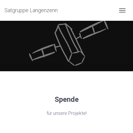
Satgruppe Langenzenn
NAVIG
Spende
für unsere Projekte!