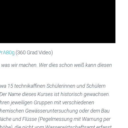
PrA80g
(360 Grad Video)
d was wir machen. Wer dies schon weiß kann diesen
etwa 15 technikaffinen Schülerinnen und Schülern
 Der Name dieses Kurses ist historisch gewachsen.
 ihren jeweiligen Gruppen mit verschiedenen
r chemischen Gewässeruntersuchung oder dem Bau
Bäche und Flüsse (Pegelmessung mit Warnung per
lh
öhe), die nicht vom Wasserwirtschaftsamt erfasst