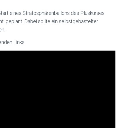
tart eines Stratosphärenballons des Pluskurses
t, geplant. Dabei sollte ein selbstgebastelter
en.
enden Links: