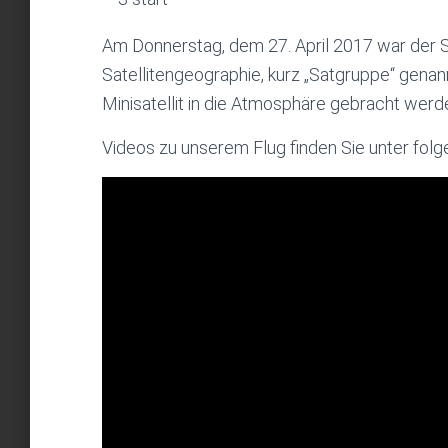
Am Donnerstag, dem 27. April 2017 war der S
Satellitengeographie, kurz „Satgruppe“ genann
Minisatellit in die Atmosphäre gebracht werd
Videos zu unserem Flug finden Sie unter folg