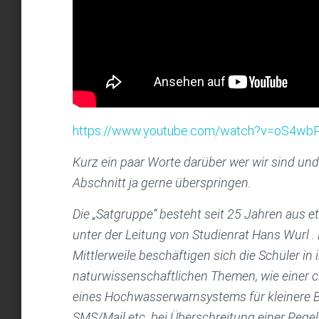
https://www.youtube.com/watch?v=oS4wb
Kurz ein paar Worte darüber wer wir sind un
Abschnitt ja gerne überspringen.
Die „Satgruppe“ besteht seit 25 Jahren aus 
unter der Leitung von Studienrat Hans Wurl .
Mittlerweile beschäftigen sich die Schüler in
naturwissenschaftlichen Themen, wie eine
eines Hochwasserwarnsystems für kleinere 
SMS/Mail etc. bei Überschreitung einer Pege