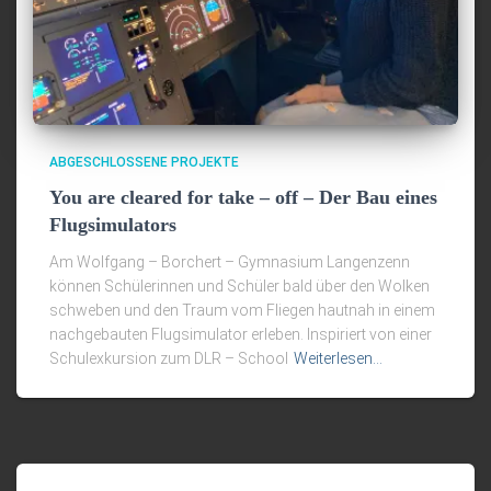
ABGESCHLOSSENE PROJEKTE
You are cleared for take – off – Der Bau eines
Flugsimulators
Am Wolfgang – Borchert – Gymnasium Langenzenn
können Schülerinnen und Schüler bald über den Wolken
schweben und den Traum vom Fliegen hautnah in einem
nachgebauten Flugsimulator erleben. Inspiriert von einer
Schulexkursion zum DLR – School
Weiterlesen…