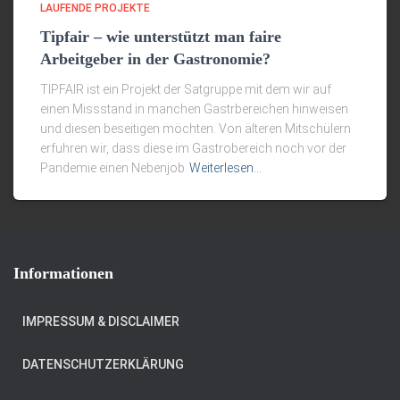
LAUFENDE PROJEKTE
Tipfair – wie unterstützt man faire
Arbeitgeber in der Gastronomie?
TIPFAIR ist ein Projekt der Satgruppe mit dem wir auf
einen Missstand in manchen Gastrbereichen hinweisen
und diesen beseitigen möchten. Von älteren Mitschülern
erfuhren wir, dass diese im Gastrobereich noch vor der
Pandemie einen Nebenjob
Weiterlesen…
Informationen
IMPRESSUM & DISCLAIMER
DATENSCHUTZERKLÄRUNG