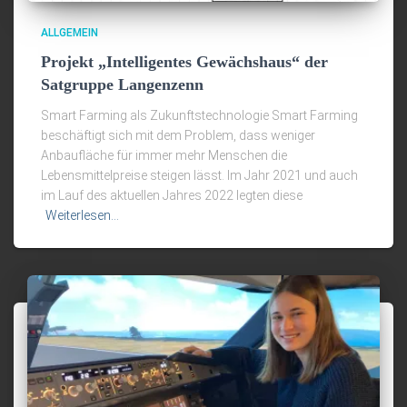
ALLGEMEIN
Projekt „Intelligentes Gewächshaus“ der
Satgruppe Langenzenn
Smart Farming als Zukunftstechnologie Smart Farming
beschäftigt sich mit dem Problem, dass weniger
Anbaufläche für immer mehr Menschen die
Lebensmittelpreise steigen lässt. Im Jahr 2021 und auch
im Lauf des aktuellen Jahres 2022 legten diese
Weiterlesen…