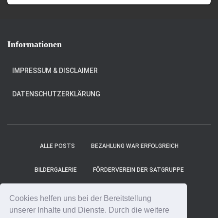
Informationen
IMPRESSUM & DISCLAIMER
DATENSCHUTZERKLÄRUNG
ALLE POSTS
BEZAHLUNG WAR ERFOLGREICH
BILDERGALERIE
FÖRDERVEREIN DER SATGRUPPE
MITGLIEDER
PROJEKT-TICKER
SHOP
Cookies helfen uns bei der Bereitstellung
unserer Inhalte und Dienste. Durch die weitere
SPENDE ONLINE
SPENDE UNS EINEN KAFFEE!