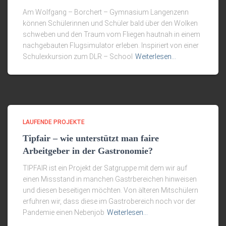
Am Wolfgang – Borchert – Gymnasium Langenzenn
können Schülerinnen und Schüler bald über den Wolken
schweben und den Traum vom Fliegen hautnah in einem
nachgebauten Flugsimulator erleben. Inspiriert von einer
Schulexkursion zum DLR – School
Weiterlesen…
LAUFENDE PROJEKTE
Tipfair – wie unterstützt man faire
Arbeitgeber in der Gastronomie?
TIPFAIR ist ein Projekt der Satgruppe mit dem wir auf
einen Missstand in manchen Gastrbereichen hinweisen
und diesen beseitigen möchten. Von älteren Mitschülern
erfuhren wir, dass diese im Gastrobereich noch vor der
Pandemie einen Nebenjob
Weiterlesen…