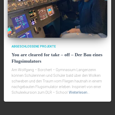
ABGESCHLOSSENE PROJEKTE
You are cleared for take – off – Der Bau eines
Flugsimulators
Am Wolfgang – Borchert – Gymnasium Langenzenn
können Schülerinnen und Schüler bald über den Wolken
schweben und den Traum vom Fliegen hautnah in einem
nachgebauten Flugsimulator erleben. Inspiriert von einer
Schulexkursion zum DLR – School
Weiterlesen…