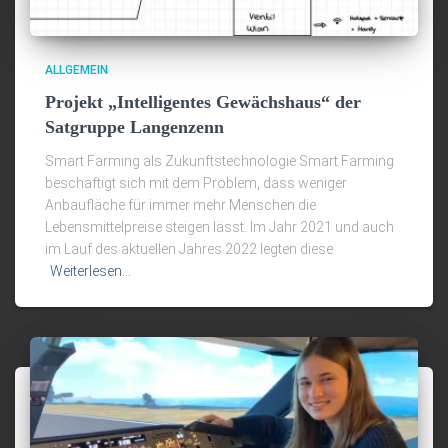
ALLGEMEIN
Projekt „Intelligentes Gewächshaus“ der
Satgruppe Langenzenn
Smart Farming als Zukunftstechnologie Smart Farming
beschäftigt sich mit dem Problem, dass weniger
Anbaufläche für immer mehr Menschen die
Lebensmittelpreise steigen lässt. Im Jahr 2021 und auch
im Lauf des aktuellen Jahres 2022 legten diese
Weiterlesen…