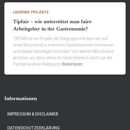
LAUFENDE PROJEKTE
Tipfair – wie unterstützt man faire
Arbeitgeber in der Gastronomie?
TIPFAIR ist ein Projekt der Satgruppe mit dem wir auf
einen Missstand in manchen Gastrbereichen hinweisen
und diesen beseitigen möchten. Von älteren Mitschülern
erfuhren wir, dass diese im Gastrobereich noch vor der
Pandemie einen Nebenjob
Weiterlesen…
Informationen
IMPRESSUM & DISCLAIMER
DATENSCHUTZERKLÄRUNG