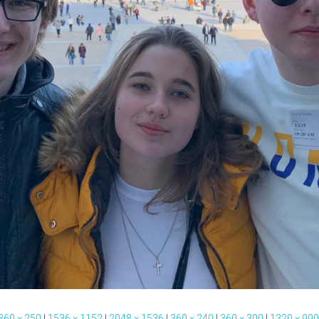
360 × 250
|
1536 × 1152
|
2048 × 1536
|
360 × 240
|
360 × 300
|
1320 × 990