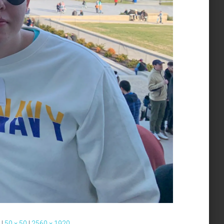
|
50 × 50
|
2560 × 1920