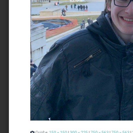
Größe:
150 × 150
|
300 × 225
|
750 × 563
|
750 × 563
|