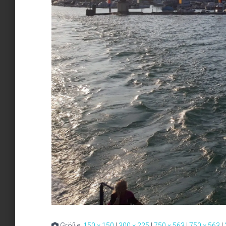
Größe:
150 × 150
|
300 × 225
|
750 × 563
|
750 × 563
|