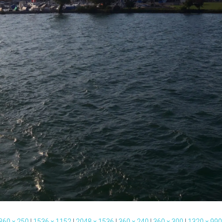
360 × 250
|
1536 × 1152
|
2048 × 1536
|
360 × 240
|
360 × 300
|
1320 × 990