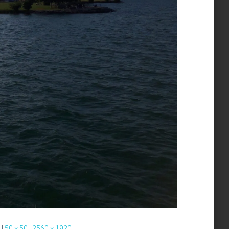
|
50 × 50
|
2560 × 1920