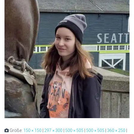
Größe:
150 × 150
|
297 × 300
|
500 × 505
|
500 × 505
|
360 × 250
|