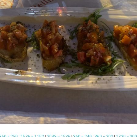
360 × 250
|
1536 × 1152
|
2048 × 1536
|
360 × 240
|
360 × 300
|
1320 × 990