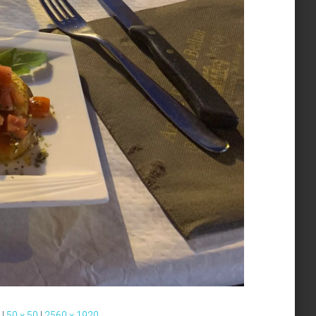
|
50 × 50
|
2560 × 1920