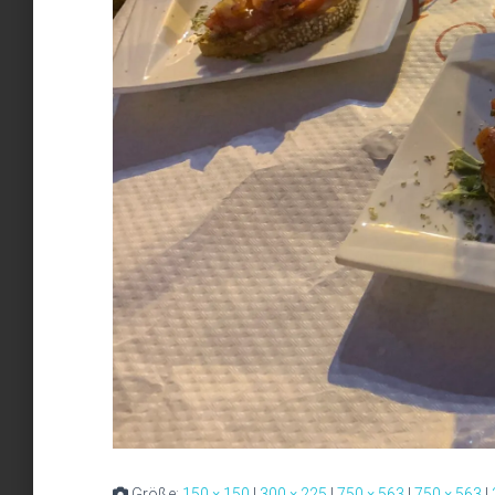
Größe:
150 × 150
|
300 × 225
|
750 × 563
|
750 × 563
|