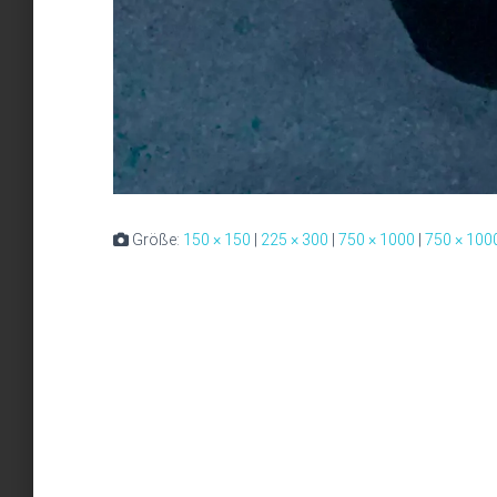
Größe:
150 × 150
|
225 × 300
|
750 × 1000
|
750 × 100