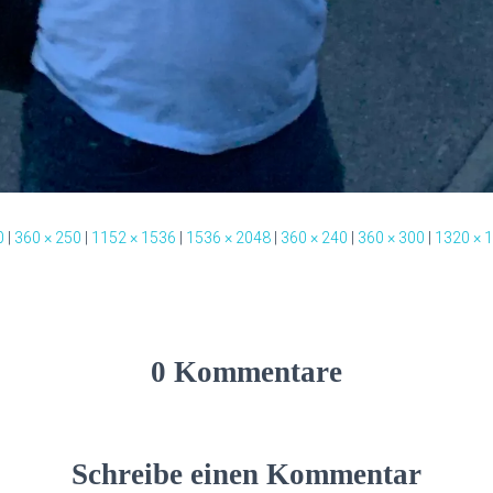
0
|
360 × 250
|
1152 × 1536
|
1536 × 2048
|
360 × 240
|
360 × 300
|
1320 × 
0 Kommentare
Schreibe einen Kommentar