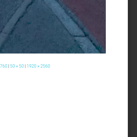
1760
|
50 × 50
|
1920 × 2560