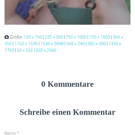
Größe:
150 × 150
|
225 × 300
|
750 × 1000
|
750 × 1000
|
360 ×
250
|
1152 × 1536
|
1536 × 2048
|
360 × 240
|
360 × 300
|
1320 ×
1760
|
50 × 50
|
1920 × 2560
0 Kommentare
Schreibe einen Kommentar
Name
*