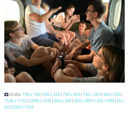
Größe:
150 × 150
|
300 × 225
|
750 × 563
|
750 × 563
|
360 × 250
|
1536 × 1152
|
2048 × 1536
|
360 × 240
|
360 × 300
|
1320 × 990
|
50 ×
50
|
2560 × 1920