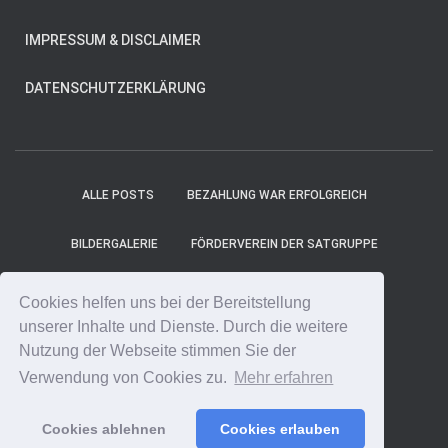
IMPRESSUM & DISCLAIMER
DATENSCHUTZERKLÄRUNG
ALLE POSTS
BEZAHLUNG WAR ERFOLGREICH
BILDERGALERIE
FÖRDERVEREIN DER SATGRUPPE
MITGLIEDER
PROJEKT-TICKER
SHOP
Cookies helfen uns bei der Bereitstellung
unserer Inhalte und Dienste. Durch die weitere
SPENDE ONLINE
SPENDE UNS EINEN KAFFEE!
Nutzung der Webseite stimmen Sie der
Verwendung von Cookies zu.
Mehr erfahren
SPENDENCOUNTER
STARTSEITE
Cookies ablehnen
Cookies erlauben
Hestia | Entwickelt von
ThemeIsle