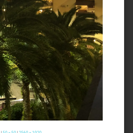
|
50 × 50
|
2560 × 1920