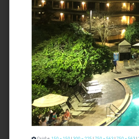
Größe:
150 × 150
|
300 × 225
|
750 × 563
|
750 × 563
|