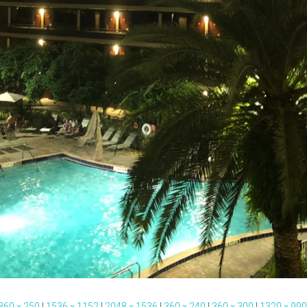
360 × 250
|
1536 × 1152
|
2048 × 1536
|
360 × 240
|
360 × 300
|
1320 × 990