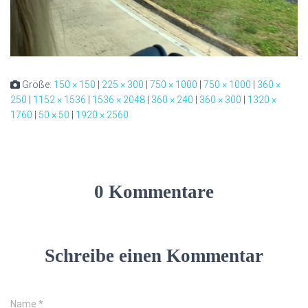
Größe:
150 × 150
|
225 × 300
|
750 × 1000
|
750 × 1000
|
360 ×
250
|
1152 × 1536
|
1536 × 2048
|
360 × 240
|
360 × 300
|
1320 ×
1760
|
50 × 50
|
1920 × 2560
0 Kommentare
Schreibe einen Kommentar
Name
*