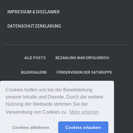
IMPRESSUM & DISCLAIMER
DATENSCHUTZERKLÄRUNG
ALLE POSTS
BEZAHLUNG WAR ERFOLGREICH
BILDERGALERIE
FÖRDERVEREIN DER SATGRUPPE
MITGLIEDER
PROJEKT-TICKER
SHOP
Cookies helfen uns bei der Bereitstellung
unserer Inhalte und Dienste. Durch die weitere
SPENDE ONLINE
SPENDE UNS EINEN KAFFEE!
Nutzung der Webseite stimmen Sie der
Verwendung von Cookies zu.
Mehr erfahren
SPENDENCOUNTER
STARTSEITE
Cookies ablehnen
Cookies erlauben
Hestia | Entwickelt von
ThemeIsle