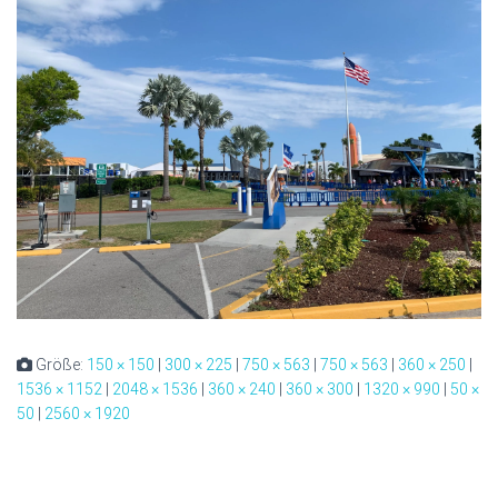
Größe:
150 × 150
|
300 × 225
|
750 × 563
|
750 × 563
|
360 × 250
|
1536 × 1152
|
2048 × 1536
|
360 × 240
|
360 × 300
|
1320 × 990
|
50 ×
50
|
2560 × 1920