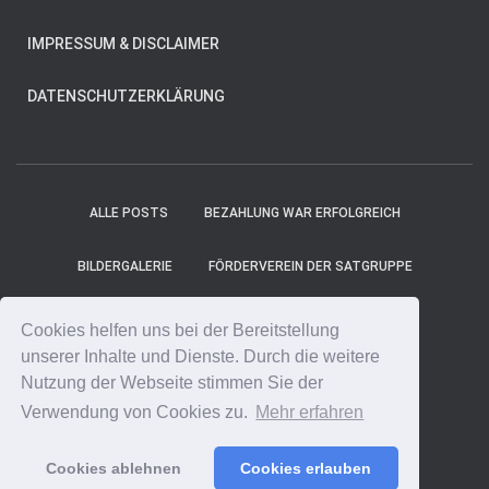
IMPRESSUM & DISCLAIMER
DATENSCHUTZERKLÄRUNG
ALLE POSTS
BEZAHLUNG WAR ERFOLGREICH
BILDERGALERIE
FÖRDERVEREIN DER SATGRUPPE
MITGLIEDER
PROJEKT-TICKER
SHOP
Cookies helfen uns bei der Bereitstellung
unserer Inhalte und Dienste. Durch die weitere
SPENDE ONLINE
SPENDE UNS EINEN KAFFEE!
Nutzung der Webseite stimmen Sie der
Verwendung von Cookies zu.
Mehr erfahren
SPENDENCOUNTER
STARTSEITE
Cookies ablehnen
Cookies erlauben
Hestia | Entwickelt von
ThemeIsle