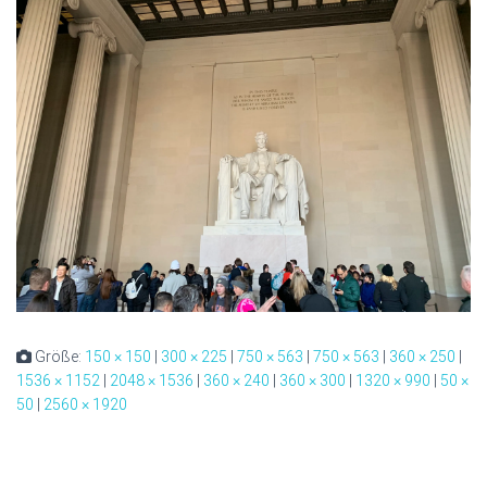
Größe:
150 × 150
|
300 × 225
|
750 × 563
|
750 × 563
|
360 × 250
|
1536 × 1152
|
2048 × 1536
|
360 × 240
|
360 × 300
|
1320 × 990
|
50 ×
50
|
2560 × 1920