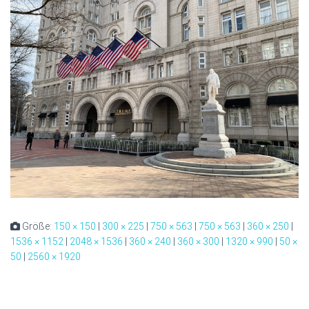
Größe:
150 × 150
|
300 × 225
|
750 × 563
|
750 × 563
|
360 × 250
|
1536 × 1152
|
2048 × 1536
|
360 × 240
|
360 × 300
|
1320 × 990
|
50 ×
50
|
2560 × 1920