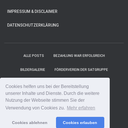
IMPRESSUM & DISCLAIMER
DATENSCHUTZERKLÄRUNG
ALLE POSTS
BEZAHLUNG WAR ERFOLGREICH
BILDERGALERIE
FÖRDERVEREIN DER SATGRUPPE
MITGLIEDER
PROJEKT-TICKER
SHOP
Cookies helfen uns bei der Bereitstellung
unserer Inhalte und Dienste. Durch die weitere
SPENDE ONLINE
SPENDE UNS EINEN KAFFEE!
Nutzung der Webseite stimmen Sie der
Verwendung von Cookies zu.
Mehr erfahren
SPENDENCOUNTER
STARTSEITE
Cookies ablehnen
Cookies erlauben
Hestia | Entwickelt von
ThemeIsle