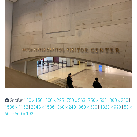
Größe:
150 × 150
|
300 × 225
|
750 × 563
|
750 × 563
|
360 × 250
|
1536 × 1152
|
2048 × 1536
|
360 × 240
|
360 × 300
|
1320 × 990
|
50 ×
50
|
2560 × 1920