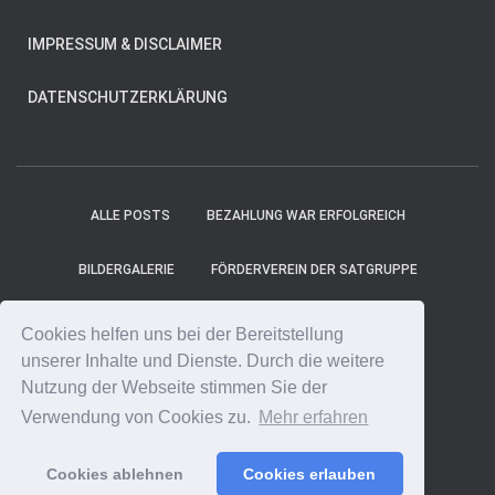
IMPRESSUM & DISCLAIMER
DATENSCHUTZERKLÄRUNG
ALLE POSTS
BEZAHLUNG WAR ERFOLGREICH
BILDERGALERIE
FÖRDERVEREIN DER SATGRUPPE
MITGLIEDER
PROJEKT-TICKER
SHOP
Cookies helfen uns bei der Bereitstellung
unserer Inhalte und Dienste. Durch die weitere
SPENDE ONLINE
SPENDE UNS EINEN KAFFEE!
Nutzung der Webseite stimmen Sie der
Verwendung von Cookies zu.
Mehr erfahren
SPENDENCOUNTER
STARTSEITE
Cookies ablehnen
Cookies erlauben
Hestia | Entwickelt von
ThemeIsle