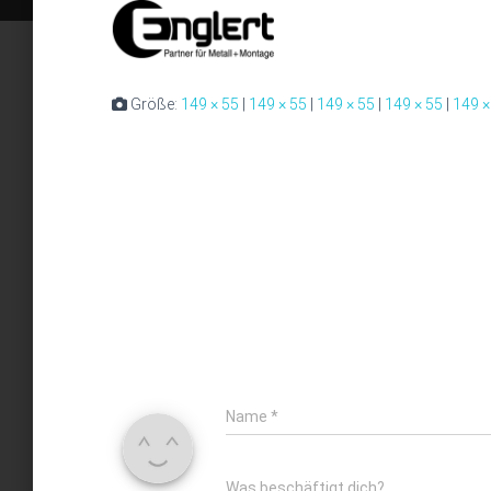
Größe:
149 × 55
|
149 × 55
|
149 × 55
|
149 × 55
|
149 ×
Name
*
Was beschäftigt dich?