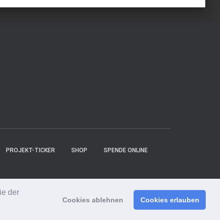
PROJEKT-TICKER
SHOP
SPENDE ONLINE
ie der
Hestia | Entwickelt von
ThemeIsle
Cookies ablehnen
Cookies erlauben