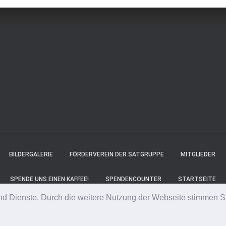
BILDERGALERIE
FÖRDERVEREIN DER SATGRUPPE
MITGLIEDER
SPENDE UNS EINEN KAFFEE!
SPENDENCOUNTER
STARTSEITE
 und Dienste. Durch die weitere Nutzung der Webseite stimmen S