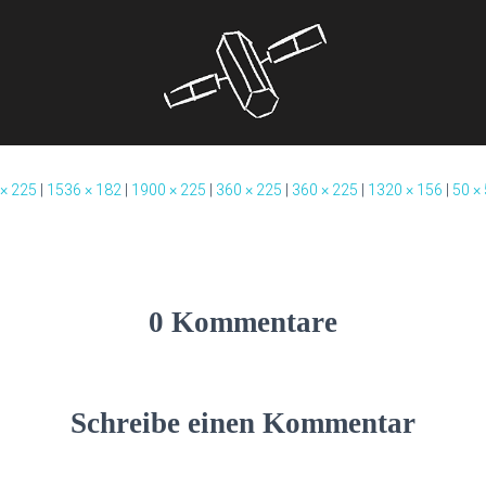
 × 225
|
1536 × 182
|
1900 × 225
|
360 × 225
|
360 × 225
|
1320 × 156
|
50 ×
0 Kommentare
Schreibe einen Kommentar