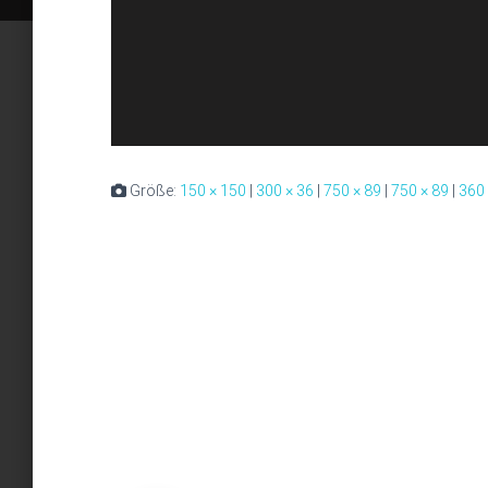
Größe:
150 × 150
|
300 × 36
|
750 × 89
|
750 × 89
|
360