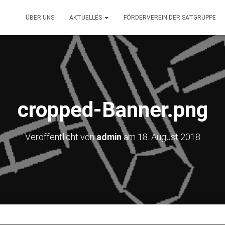
ÜBER UNS
AKTUELLES
FÖRDERVEREIN DER SATGRUPPE
cropped-Banner.png
Veröffentlicht von
admin
am
18. August 2018