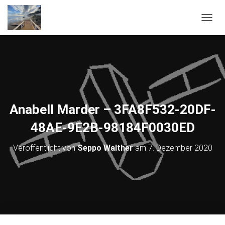
NAVIG
Anabell Marder – 3FA8F532-20DF-
48AE-9E2B-98184F0030ED
Veröffentlicht von
Seppo Walther
am
7. Dezember 2020