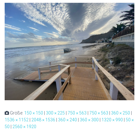
Größe:
150 × 150
|
300 × 225
|
750 × 563
|
750 × 563
|
360 × 250
|
1536 × 1152
|
2048 × 1536
|
360 × 240
|
360 × 300
|
1320 × 990
|
50 ×
50
|
2560 × 1920