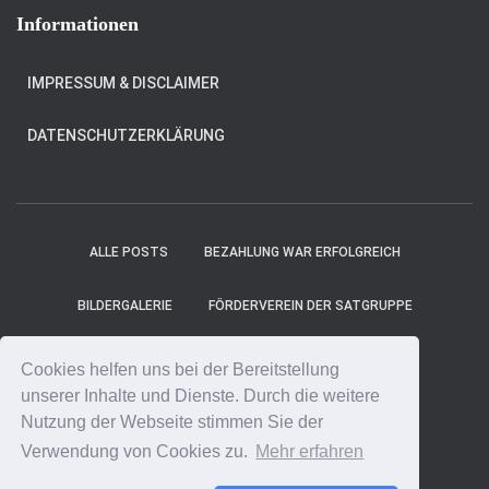
Informationen
IMPRESSUM & DISCLAIMER
DATENSCHUTZERKLÄRUNG
ALLE POSTS
BEZAHLUNG WAR ERFOLGREICH
BILDERGALERIE
FÖRDERVEREIN DER SATGRUPPE
MITGLIEDER
PROJEKT-TICKER
SHOP
Cookies helfen uns bei der Bereitstellung
unserer Inhalte und Dienste. Durch die weitere
SPENDE ONLINE
SPENDE UNS EINEN KAFFEE!
Nutzung der Webseite stimmen Sie der
Verwendung von Cookies zu.
Mehr erfahren
SPENDENCOUNTER
STARTSEITE